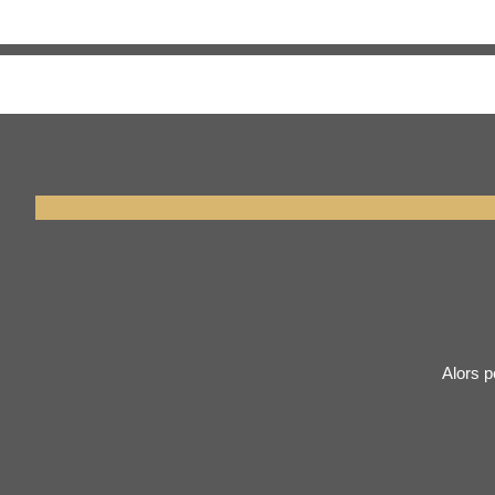
P
Alors p